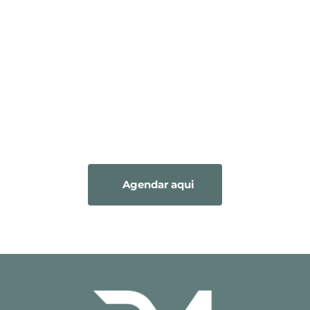
Agende sua
consulta
Entre em contato conosco pelo link abaixo
Agendar aqui